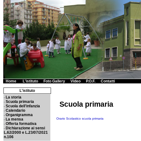
Home
|
L'istituto
|
Foto Gallery
|
Video
|
P.O.F.
|
Contatti
L'istituto
La storia
-
Scuola primaria
Scuola primaria
-
Scuola dell'infanzia
-
Calendario
-
Organigramma
-
Orario Scolastico scuola primaria
La mensa
-
Offerta formativa
-
Dichiarazione ai sensi
-
L.62/2000 e L.23/07/2021
n.106