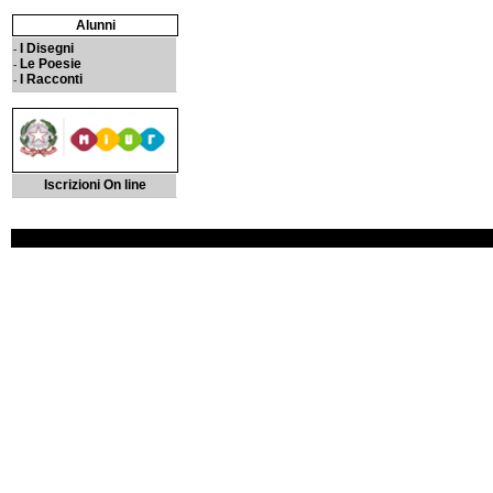
Alunni
I Disegni
-
Le Poesie
-
I Racconti
-
Iscrizioni On line
3M Musica P.I. 01201780903